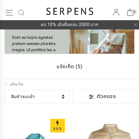
0
0
ลด 10% เมื่อซื้อครบ 2000 บาท
Enim eu turpis egestas
pretium aenean pharetra
magna. Ut porttitor leo a
diam sollicitudin tempor
id. Sed augue lacus
แจ๊คเก็ต
(5)
viverra vitae congue eu
consequat. Vestibulum
morbi blandit cursus
แจ๊คเก็ต
risus at ultrices. Metus
aliquam eleifend mi in
ตัวกรอง
nulla posuere. Vulputate
odio ut enim blandit
volutpat maecenas
volutpat blandit. Egestas
dui id ornare arcu odio ut
66%
sem nulla pharetra.